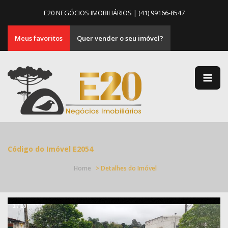
E20 NEGÓCIOS IMOBILIÁRIOS
| (41) 99166-8547
Meus favoritos
Quer vender o seu imóvel?
Código do Imóvel E2054
Home
> Detalhes do Imóvel
1
/
18